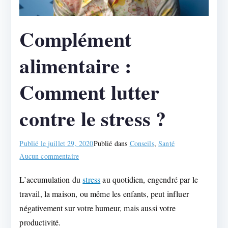
Complément
alimentaire :
Comment lutter
contre le stress ?
Publié le
juillet 29, 2020
Publié dans
Conseils
,
Santé
sur
Aucun commentaire
Complément
L’accumulation du
stress
au quotidien, engendré par le
alimentaire
travail, la maison, ou même les enfants, peut influer
:
Comment
négativement sur votre humeur, mais aussi votre
lutter
productivité.