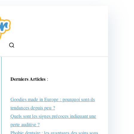
pe
Derniers Articles
:
Goodies made in Europe : pourquoi sont-ils
tendances depuis peu ?
Quels sont les signes précoces indiquant une
perte auditive ?
Phobie dentaire : les avantages des soins sous