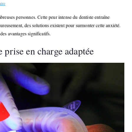
sur
ire
Phobie
reuses personnes. Cette peur intense du dentiste entraîne
dentaire
reusement, des solutions existent pour surmonter cette anxiété.
:
les
des avantages significatifs.
avantages
e prise en charge adaptée
des
soins
sous
anesthésie
générale